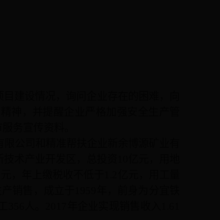
项目建设情况，询问企业存在的困难，向
知精神，并提醒企业严格加强安全生产管
市服务宣传资料。
有限公司和精准帮扶企业新余博源矿业有
新技术产业开发区，总投资
10
亿元，用地
亿元，年上缴税收不低于
1.2
亿元，用工量
生产销售，成立于
1959
年，前身为分宜铁
工
356
人。
2017
年企业实现销售收入
1.61