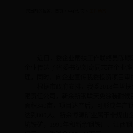
您当前的位置：
首页
>
中心动态
>
工作动态
近日，委企业帮扶工作联络员陈顺
企业传达了省委书记刘奇同志在企业座
理。同时，向企业宣传我委投资项目审
根据市政府安排，我委
2018
年帮扶
限责任公司。新余新钢联天免涂装耐候
面积
340
亩，项目达产后，可形成年产
达到
800
人。新余博源矿业属于非煤山
坑铁矿，
1991
年和新余钢铁厂、江西钢