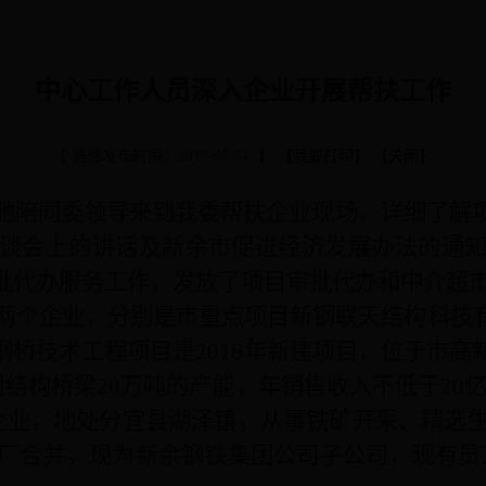
中心工作人员深入企业开展帮扶工作
【 信息发布时间：2018-05-31 】
【
我要打印
】 【
关闭
】
驰陪同委领导来到我委帮扶企业现场，详细了解
谈会上的讲话及新余市促进经济发展办法的通
批代办服务工作，发放了项目审批代办和中介超
两个企业，分别是市重点项目新钢联天结构科技
钢桥技术工程项目是
2018
年新建项目，位于市高
钢结构桥梁
20
万吨的产能，年销售收入不低于
20
企业，地处分宜县湖泽镇，从事铁矿开采、精选
厂合并，现为新余钢铁集团公司子公司，现有员