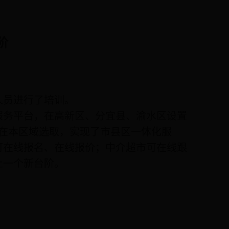
阶
人员进行了培训。
务平台，在高新区、分宜县、渝水区设置
在本区域选取，实现了市县区一体化服
可在线报名、在线报价；中介超市可在线跟
上一个新台阶。